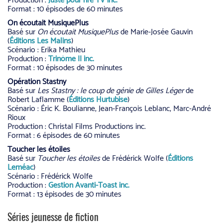
Production :
Juste pour rire TV inc.
Format : 10 épisodes de 60 minutes
On écoutait MusiquePlus
Basé sur
On écoutait MusiquePlus
de Marie-Josée Gauvin
(
Éditions Les Malins
)
Scénario : Erika Mathieu
Production :
Trinôme II inc.
Format : 10 épisodes de 30 minutes
Opération Stastny
Basé sur
Les Stastny : le coup de génie de Gilles Léger
de
Robert Laflamme (
Éditions Hurtubise
)
Scénario : Éric K. Boulianne, Jean-François Leblanc, Marc-André
Rioux
Production : Christal Films Productions inc.
Format : 6 épisodes de 60 minutes
Toucher les étoiles
Basé sur
Toucher les étoiles
de Frédérick Wolfe (
Éditions
Leméac
)
Scénario : Frédérick Wolfe
Production :
Gestion Avanti-Toast inc.
Format : 13 épisodes de 30 minutes
Séries jeunesse de fiction