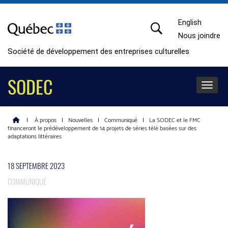
English
Nous joindre
Société de développement des entreprises culturelles
SODEC
Toggle 
|
À propos
|
Nouvelles
|
Communiqué
|
La SODEC et le FMC
financeront le prédéveloppement de 14 projets de séries télé basées sur des
adaptations littéraires
18 SEPTEMBRE 2023
COMMUNIQUÉ