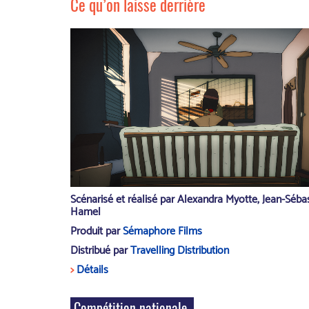
Ce qu’on laisse derrière
Scénarisé et r
éalisé par Alexandra Myotte, Jean-Séba
Hamel
Produit par
Sémaphore Films
Distribué par
Travelling Distribution
>
Détails
Compétition nationale