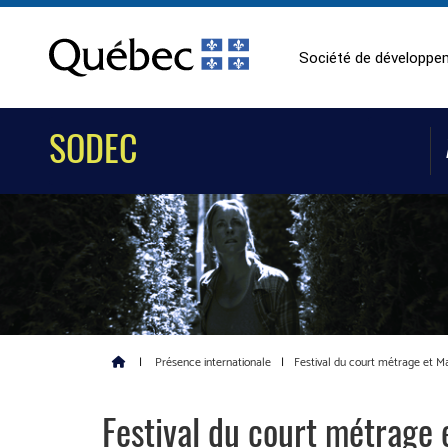
Société de développem
SODEC
|
Présence internationale
|
Festival du court métrage et M
Festival du court métrage 