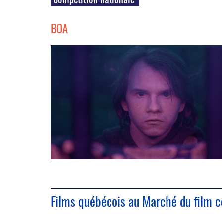
BOA
Films québécois au Marché du film c