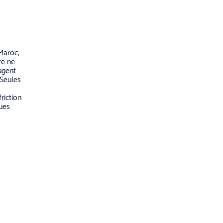
Maroc,
re ne
ugent
 Seules
riction
ques