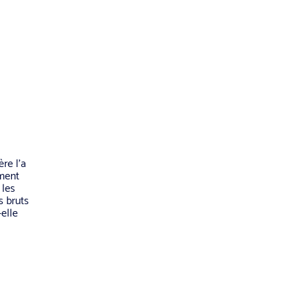
re l’a
ément
 les
s bruts
-elle