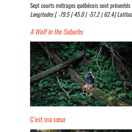
Sept courts métrages québécois sont présenté
Longitudes [ -79.5 | 45.0 | -57.2 | 62.4] Latitu
A Wolf in the Suburbs
C’est ma sœur