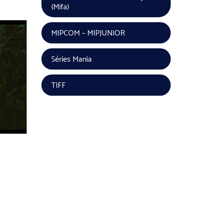
(Mifa)
MIPCOM – MIPJUNIOR
Séries Mania
TIFF