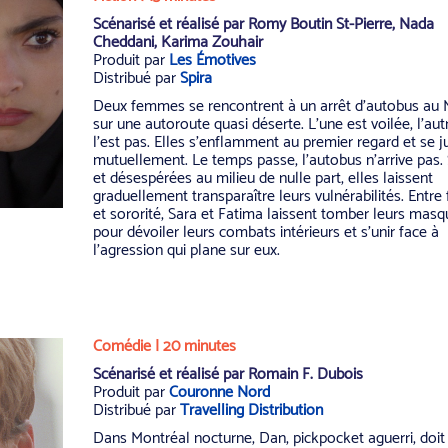
Scénarisé et réalisé par Romy Boutin St-Pierre, Nada
Cheddani, Karima Zouhair
Produit par
L
es Émotives
Distribué par
Spira
Deux femmes se rencontrent à un arrêt d’autobus au 
sur une autoroute quasi déserte. L’une est voilée, l’aut
l’est pas. Elles s’enflamment au premier regard et se j
mutuellement. Le temps passe, l’autobus n’arrive pas.
et désespérées au milieu de nulle part, elles laissent
graduellement transparaître leurs vulnérabilités. Entre f
et sororité, Sara et Fatima laissent tomber leurs mas
pour dévoiler leurs combats intérieurs et s’unir face à
l’agression qui plane sur eux.
Comédie | 20 minutes
Scénarisé et réalisé par Romain F. Dubois
Produit par
Couronne Nord
Distribué par
Travelling Distribution
Dans Montréal nocturne, Dan, pickpocket aguerri, doit