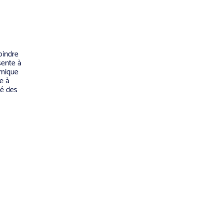
oindre
sente à
omique
e à
té des