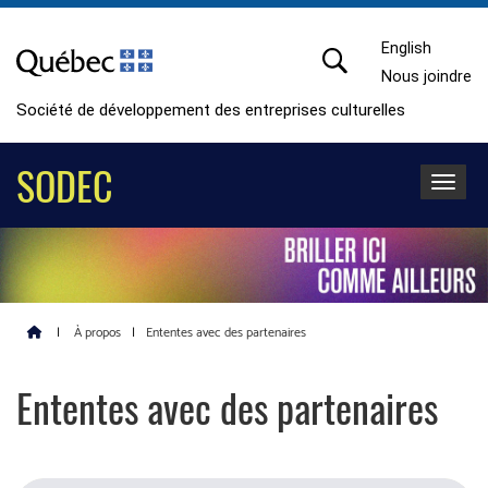
English
Nous joindre
Société de développement des entreprises culturelles
SODEC
Toggle 
|
À propos
|
Ententes avec des partenaires
Ententes avec des partenaires