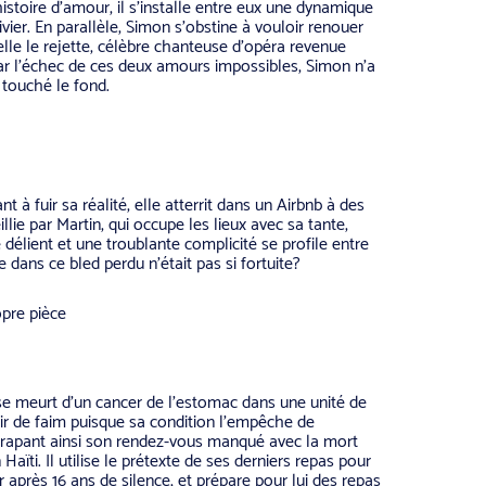
histoire d’amour, il s’installe entre eux une dynamique
vier. En parallèle, Simon s’obstine à vouloir renouer
elle le rejette, célèbre chanteuse d’opéra revenue
 par l’échec de ces deux amours impossibles, Simon n’a
 touché le fond.
à fuir sa réalité, elle atterrit dans un Airbnb à des
llie par Martin, qui occupe les lieux avec sa tante,
e délient et une troublante complicité se profile entre
dans ce bled perdu n’était pas si fortuite?
opre pièce
, se meurt d’un cancer de l’estomac dans une unité de
urir de faim puisque sa condition l’empêche de
trapant ainsi son rendez-vous manqué avec la mort
Haïti. Il utilise le prétexte de ses derniers repas pour
r après 16 ans de silence, et prépare pour lui des repas