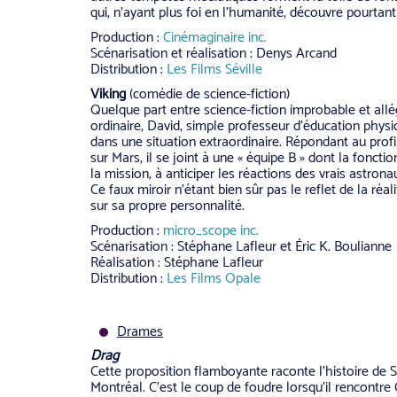
qui, n’ayant plus foi en l’humanité, découvre pourtan
Production :
Cinémaginaire inc.
Scénarisation et réalisation : Denys Arcand
Distribution :
Les Films Séville
Viking
(comédie de science-fiction)
Quelque part entre science-fiction improbable et al
ordinaire, David, simple professeur d’éducation physi
dans une situation extraordinaire. Répondant au prof
sur Mars, il se joint à une « équipe B » dont la foncti
la mission, à anticiper les réactions des vrais astro
Ce faux miroir n’étant bien sûr pas le reflet de la réa
sur sa propre personnalité.
Production :
micro_scope inc.
Scénarisation : Stéphane Lafleur et Éric K. Boulianne
Réalisation : Stéphane Lafleur
Distribution :
Les Films Opale
Drames
Drag
Cette proposition flamboyante raconte l’histoire de
Montréal. C’est le coup de foudre lorsqu’il rencontre O