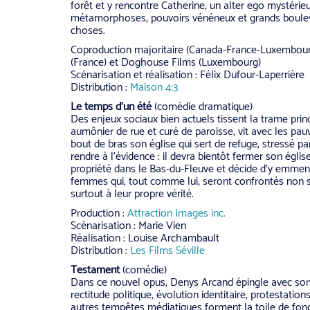
forêt et y rencontre Catherine, un alter ego mystérieu
métamorphoses, pouvoirs vénéneux et grands bouleve
choses.
Coproduction majoritaire (Canada-France-Luxembour
(France) et Doghouse Films (Luxembourg)
Scénarisation et réalisation : Félix Dufour-Laperrière
Distribution :
Maison 4:3
Le temps d’un été
(comédie dramatique)
Des enjeux sociaux bien actuels tissent la trame pri
aumônier de rue et curé de paroisse, vit avec les pauv
bout de bras son église qui sert de refuge, stressé par
rendre à l’évidence : il devra bientôt fermer son égli
propriété dans le Bas-du-Fleuve et décide d’y emme
femmes qui, tout comme lui, seront confrontés non se
surtout à leur propre vérité.
Production :
Attraction Images inc.
Scénarisation : Marie Vien
Réalisation : Louise Archambault
Distribution :
Les Films Séville
Testament
(comédie)
Dans ce nouvel opus, Denys Arcand épingle avec son 
rectitude politique, évolution identitaire, protestatio
autres tempêtes médiatiques forment la toile de fo