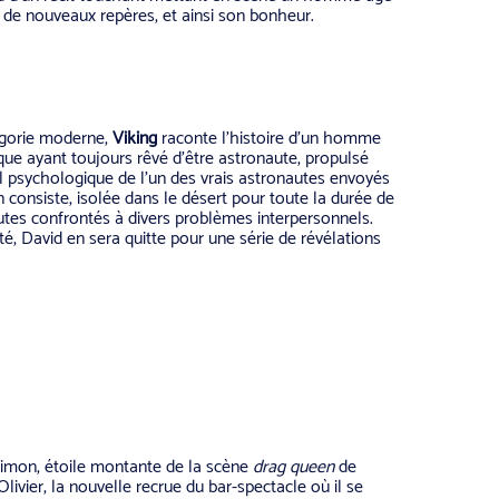
t de nouveaux repères, et ainsi son bonheur.
légorie moderne,
Viking
raconte l’histoire d’un homme
que ayant toujours rêvé d’être astronaute, propulsé
il psychologique de l’un des vrais astronautes envoyés
on consiste, isolée dans le désert pour toute la durée de
nautes confrontés à divers problèmes interpersonnels.
lité, David en sera quitte pour une série de révélations
 Simon, étoile montante de la scène
drag queen
de
livier, la nouvelle recrue du bar-spectacle où il se