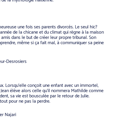
 de la mythologie haïtienne.
 heureuse une fois ses parents divorcés. Le seul hic?
année de la chicane et du climat qui règne à la maison
 amis dans le but de créer leur propre tribunal. Son
pprendre, même si ça fait mal, à communiquer sa peine
eur-Desrosiers
aux. Lorsqu’elle conçoit une enfant avec un immortel,
t. Jean élève alors celle qu’il nommera Mathilde comme
cident, sa vie est bousculée par le retour de Julie.
 tout pour ne pas la perdre.
er Najari