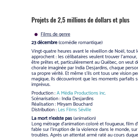
Projets de 2,5 millions de dollars et plus
Films de genre
23 décembre
(comédie romantique)
Vingt-quatre heures avant le réveillon de Noël, tout 
approchent : les célibataires veulent trouver l’amour, 
être prêtes et, particulièrement au Québec, on veut d
chorale imaginée par India Desjardins, chaque person
sa propre vérité. Et même s’ils ont tous une vision p
magique, ils découvriront que les moments parfaits s
imprévus.
Production :
A Média Productions inc.
Scénarisation : India Desjardins
Réalisation : Miryam Bouchard
Distribution :
Les Films Séville
La mort n’existe pas
(animation)
Long métrage d’animation coloré et fougueux, film d’
fable sur l’irruption de la violence dans le monde, su
troubles. Après un attentat armé raté au cours duqu