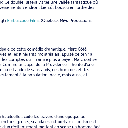
x. Ce double lui fera visiter une vallée fantastique où
rsements viendront bientôt bousculer l’ordre des
g) :
Embuscade Films
(Québec), Miyu Productions
ncipale de cette comédie dramatique. Marc Côté,
res et les itinérants montréalais. Épuisé de tenir à
 les comptes qu’il n’arrive plus à payer, Marc doit se
se. Comme un appel de la Providence, il hérite d’une
ner une bande de sans-abris, des hommes et des
ulement à la population locale, mais aussi, et
habituelle acuité les travers d’une époque où
ns en tous genres, scandales culturels, militantisme et
nd d’un récit touchant mettant en scène un homme âgé