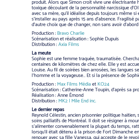
produit. Alors que Simon croit vivre une électrisante 
toxique découlant de la personnalité narcissique d’Oli
avec sa mère, qu’il idéalise depuis toujours même si 
s’installer au pays après 15 ans d’absence. Fragilisé
d’autre choix que de changer, non sans avoir d’abord
Production :
Bravo Charlie
Scénarisation et réalisation : Sophie Dupuis
Distribution :
Axia Films
La meute
Sophie est une femme traquée, traumatisée. Cherchant 
centaines de kilomètres de chez elle. Elle y est accuei
Louise. Au fil de soirées bien arrosées, les langues s
l’homme et la voyageuse… Et si la présence de Sophie 
Production :
Max Films Média
et
KO24
Scénarisation : Catherine-Anne Toupin, d’après sa pr
Réalisation : Anne Émond
Distribution :
MK2 | Mile End inc.
Le dernier repas
Reynold Célestin, ancien prisonnier politique haïtien
soins palliatifs de Montréal. Il doit se résigner à mo
s’alimenter convenablement la plupart du temps, rat
lorsqu’il était détenu à la prison de Fort Dimanche en 
renouer avec sa fille Vanessa, qui accepte de le revoi