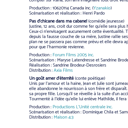
compter sur Kana, son ami imaginaire tout droit venu
Production : 10620114 Canada inc. (
Yzanakio
)
Scénarisation et réalisation : Henri Pardo
Pas
d’chicane dans ma cabane!
(comédie jeunesse)
Justine, 12 ans, croit dur comme fer qu’elle sera plus
Ceux-ci n’envisagent aucunement cette éventualité. T
depuis la fausse couche de sa mère, Justine rallie ses
plan ne se passera pas comme prévu et elle devra a
pour que l’harmonie revienne.
Production :
Forum Films 2005 inc.
Scénarisation : Maryse Latendresse et Sandrine Brod
Réalisation : Sandrine Brodeur-Desrosiers
Distribution :
Axia Films
Un
goût
amer
d’éternité
(conte poétique)
Unis par l’amour et la haine, Jean et Julie sont jume
elle abandonne le nourrisson à son frère et disparaî
sa propre fille. Lorsqu’il se réveille à la suite d’un ac
Tourmenté à l’idée qu’elle lui enlève Mathilde, il fera
Production :
Productions L’Unité centrale inc.
Scénarisation et réalisation : Dominique Chila et Sam
Distribution :
Maison 4:3