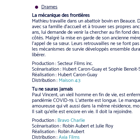
Drames
La mécanique des frontières
Mathieu travaille dans un abattoir bovin en Beauce. D
avec sa famille d’accueil et à trouver ses propres anc
ans, lui demande de venir la chercher au fin fond des 
côtés. Malgré la mise en garde de son ancienne mère 
l’appel de sa sœur. Leurs retrouvailles ne se font pas
les mécanismes de survie développés ensemble durant
libérer.
Production : Secteur Films inc.
Scénarisation : Hubert Caron-Guay et Sophie Benoit-
Réalisation : Hubert Caron-Guay
Distribution :
Maison 4:3
Tu ne sauras jamais
Paul Vincent, un vieil homme en fin de vie, est en
pandémie COVID-19. L’attente est longue. Le manque d
amoureuse qui vit aussi dans la même résidence, mon
Il sait qu’elle est encore en vie. Il doit la rejoindre.
Production :
Bravo Charlie
Scénarisation : Robin Aubert et Julie Roy
Réalisation : Robin Aubert
Distribution :
Axia Films