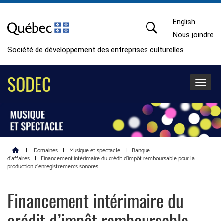
English
Nous joindre
Société de développement des entreprises culturelles
SODEC
Toggle 
|
Domaines
|
Musique et spectacle
|
Banque
d’affaires
|
Financement intérimaire du crédit d’impôt remboursable pour la
production d’enregistrements sonores
Financement intérimaire du
crédit d’impôt remboursable