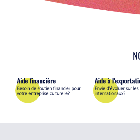
N
Aide financière
Aide à l'exportati
Besoin de soutien financier pour
Envie d'évoluer sur le
votre entreprise culturelle?
internationaux?