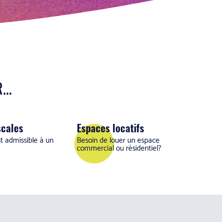
..
scales
Espaces locatifs
st admissible à un
Besoin de louer un espace
commercial ou résidentiel?