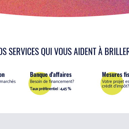
OS SERVICES QUI VOUS AIDENT À BRILLER.
on
Banque d'affaires
Mesures fi
s marchés
Besoin de financement?
Votre projet e
crédit d'impôt?
Taux préférentiel : 4,45 %