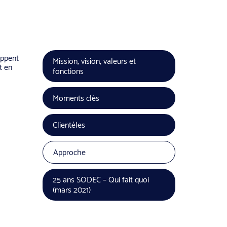
oppent
Mission, vision, valeurs et
t en
fonctions
Moments clés
Clientèles
Approche
25 ans SODEC – Qui fait quoi
(mars 2021)