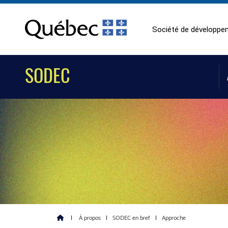
Société de développem
SODEC
|
À propos
|
SODEC en bref
|
Approche