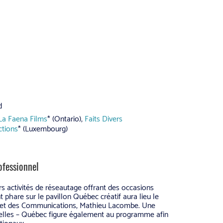
d
La Faena Films
* (Ontario),
Faits Divers
ctions
* (Luxembourg)
ofessionnel
s activités de réseautage offrant des occasions
 phare sur le pavillon Québec créatif aura lieu le
re et des Communications, Mathieu Lacombe. Une
elles – Québec figure également au programme afin