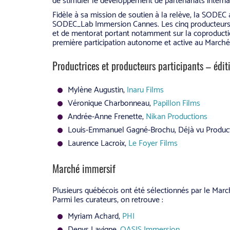
de stimuler le développement de partenariats interna
Fidèle à sa mission de soutien à la relève, la SOD
SODEC_Lab Immersion Cannes. Les cinq producteurs s
et de mentorat portant notamment sur la coproduction 
première participation autonome et active au Marché
Productrices et producteurs participants – édi
Mylène Augustin,
Inaru Films
Véronique Charbonneau,
Papillon Films
Andrée-Anne Frenette,
Nikan Productions
Louis-Emmanuel Gagné-Brochu, Déjà vu Produc
Laurence Lacroix,
Le Foyer Films
Marché immersif
Plusieurs québécois ont été sélectionnés par le Marc
Parmi les curateurs, on retrouve :
Myriam Achard,
PHI
Denys Lavigne,
OASIS Immersion